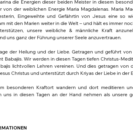
rina die Energien dieser beiden Meister in diesem besond
r von der weiblichen Energie Maria Magdalenas. Maria Mag
esterin, Eingeweihte und Gefährtin von Jesus eine so wich
mit den Marien weiter in die Welt – und hält es immer noch 
terstützen, unsere weibliche & männliche Kraft anzune
nd uns ganz der Führung unserer Seele anzuvertrauen.
Tage der Heilung und der Liebe. Getragen und geführt von
t Babajiis. Wir werden in diesen Tagen tiefen Christus-Medit
bajis lichtvollen Lehren vereinen. Und dies getragen von d
sus Christus und unterstützt durch Kriyas der Liebe in der E
m besonderen Kraftort wandern und dort meditieren und
en uns in diesen Tagen an der Hand nehmen als unsere gö
ORMATIONEN