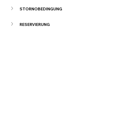
STORNOBEDINGUNG
RESERVIERUNG
BEZAHLUNG
Diese
Veranstaltung
teilen